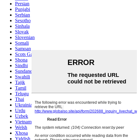
Persian
Punjabi
Serbian
Sesotho
Sinhala
Slovak
Slovenian
Somali
Samoan
Scots Gaelic
Shona
Sindhi
Sundanese
Swahili
Tajik
Tamil
Telugu
Thai
Ukrainian
Urdu
Uzbek
Vietnamese
Welsh
Xhosa
Yiddish