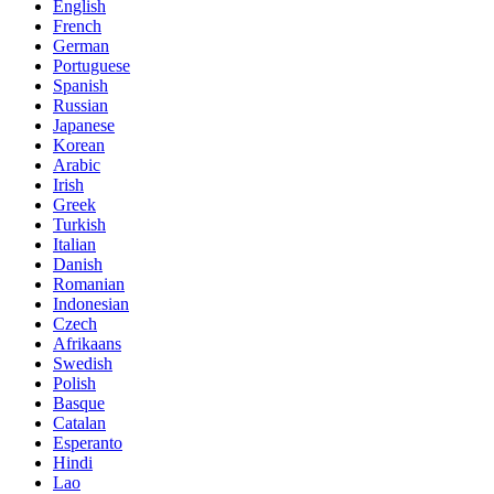
English
French
German
Portuguese
Spanish
Russian
Japanese
Korean
Arabic
Irish
Greek
Turkish
Italian
Danish
Romanian
Indonesian
Czech
Afrikaans
Swedish
Polish
Basque
Catalan
Esperanto
Hindi
Lao